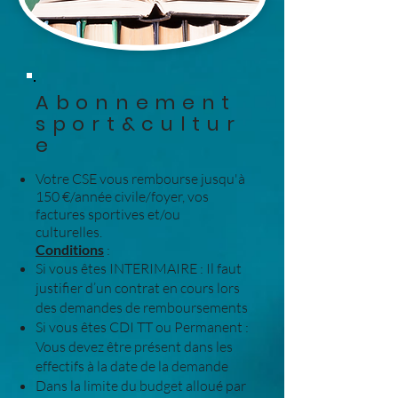
Abonnement
sport&cultur
e
Votre CSE vous rembourse jusqu'à
150 €/année civile/foyer, vos
factures sportives et/ou
culturelles.
Conditions
:
Si vous êtes INTERIMAIRE : Il faut
justifier d’un contrat en cours lors
des demandes de remboursements
Si vous êtes CDI TT ou Permanent :
Vous devez être présent dans les
effectifs à la date de la demande
Dans la limite du budget alloué par