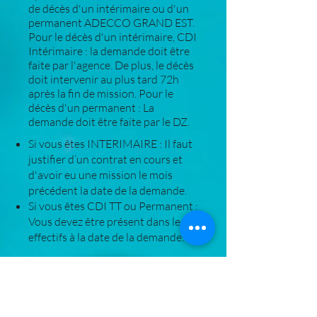
de décès d'un intérimaire ou d'un
permanent ADECCO GRAND EST.
Pour le décès d'un intérimaire, CDI
Intérimaire : la demande doit être
faite par l'agence. De plus, le décès
doit intervenir au plus tard 72h
après la fin de mission. Pour le
décès d'un permanent : La
demande doit être faite par le DZ.
Si vous êtes INTERIMAIRE : Il faut
justifier d’un contrat en cours et
d'avoir eu une mission le mois
précédent la date de la demande.
Si vous êtes CDI TT ou Permanent :
Vous devez être présent dans les
effectifs à la date de la demande.