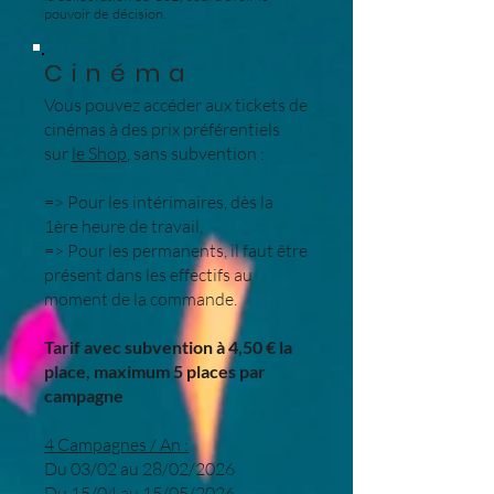
pouvoir de décision.
Cinéma
Vous pouvez accéder aux tickets de
cinémas à des prix préférentiels
sur
le Shop
, sans subvention :
=> Pour les intérimaires, dès la
1ère heure de travail,
=> Pour les permanents, il faut être
présent dans les effectifs au
moment de la commande.
Tarif avec subvention à 4,50 € la
place, maximum 5 places par
campagne
4 Campagnes / An :
Du 03/02 au 28/02/2026
Du 15/04 au 15/05/2026