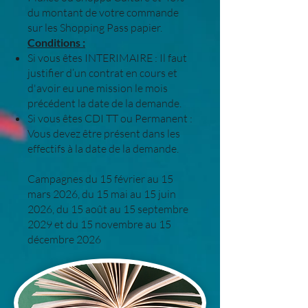
du montant de votre commande
sur les Shopping Pass papier.
Conditions :
Si vous êtes INTERIMAIRE : Il faut
justifier d’un contrat en cours et
d'avoir eu une mission le mois
précédent la date de la demande.
Si vous êtes CDI TT ou Permanent :
Vous devez être présent dans les
effectifs à la date de la demande.
Campagnes du 15 février au 15
mars 2026, du 15 mai au 15 juin
2026, du 15 août au 15 septembre
2029 et du 15 novembre au 15
décembre 2026