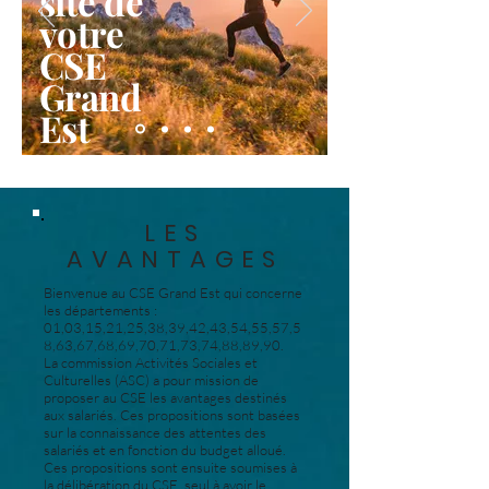
site de
votre
CSE
Grand
Est
En savoir plus
LES
AVANTAGES
Bienvenue au CSE Grand Est qui concerne
les départements :
01,03,15,21,25,38,39,42,43,54,55,57,5
8,63,67,68,69,70,71,73,74,88,89,90.
La commission Activités Sociales et
Culturelles (ASC) a pour mission de
proposer au CSE les avantages destinés
aux salariés. Ces propositions sont basées
sur la connaissance des attentes des
salariés et en fonction du budget alloué.
Ces propositions sont ensuite soumises à
la délibération du CSE, seul à avoir le