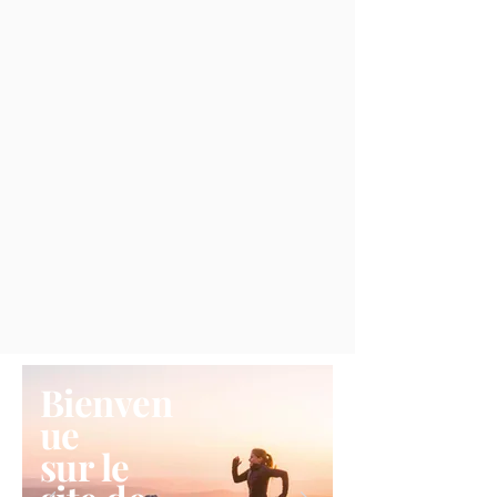
Bienven
ue
sur le