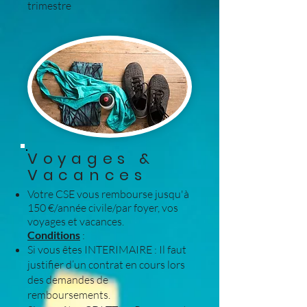
trimestre
Voyages &
Vacances
Votre CSE vous rembourse jusqu'à
150 €/année civile/par foyer, vos
voyages et vacances.
Conditions
:
Si vous êtes INTERIMAIRE : Il faut
justifier d’un contrat en cours lors
des demandes de
remboursements.