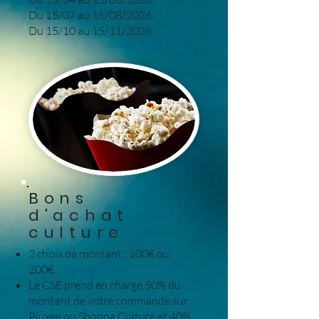
Du 15/07 au 15/08/2026
Du 15/10 au 15/11/2026
Bons
d'achat
culture
2 choix de montant : 100€ ou
200€.
Le CSE prend en charge 50% du
montant de votre commande sur
Pluxee ou Shoppa Culture et 40%